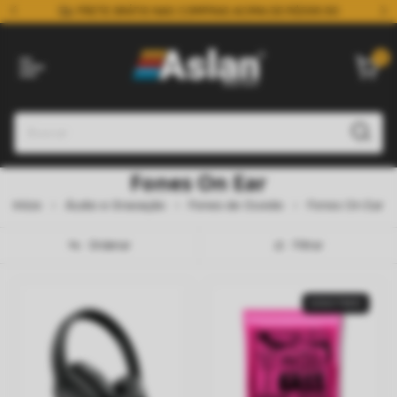
FRETE GRÁTIS NAS COMPRAS ACIMA DE R$599.90
0
Fones On Ear
Início
Áudio e Gravação
Fones de Ouvido
Fones On Ear
Ordenar
Filtrar
ESGOTADO