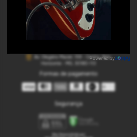
Perguntas Frequentes
Entre em contato
(31) 99200-2431
31992002431
contato@aslanmusicshop.com.br
Av. Olegário Maciel, 159 - Centro, Belo
Horizonte - MG, 30180-113
Formas de pagamento
Segurança