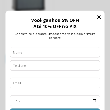
Borne
Amplificador para
Contrabaixo Borne Go
Bass 100 – 20W de
Potência e Portabilidade
R$759,05
com
Pix
R$799,00
10
x de
R$79,90
sem juros
COMPRAR
Receba nossas novidades por e-mail