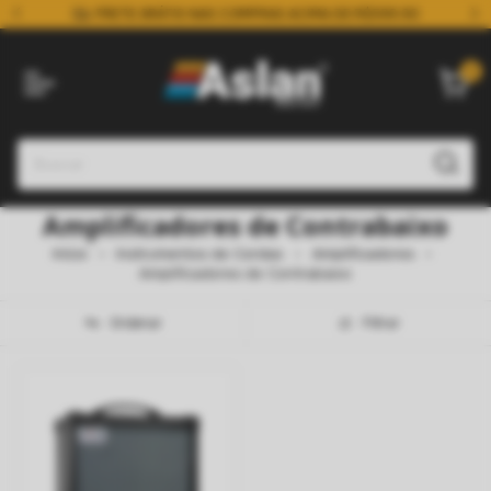
FRETE GRÁTIS NAS COMPRAS ACIMA DE R$599.90
0
Amplificadores de Contrabaixo
Início
Instrumentos de Cordas
Amplificadores
Amplificadores de Contrabaixo
Ordenar
Filtrar